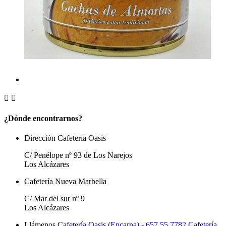


¿Dónde encontrarnos?
Dirección Cafetería Oasis
C/ Penélope nº 93 de Los Narejos
Los Alcázares
Cafetería Nueva Marbella
C/ Mar del sur nº 9
Los Alcázares
Llámenos
Cafetería Oasis (Encarna) - 657 55 7782
Cafetería