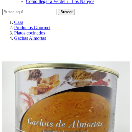
Como llegar a Verdelli - Los Narejos
Buscar
Casa
Productos Gourmet
Platos cocinados
Gachas Almortas