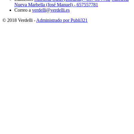
Nueva Marbella (José Manuel) - 657557781
Correo a
verdelli@verdelli.es
© 2018 Verdelli -
Administrado por Publi321