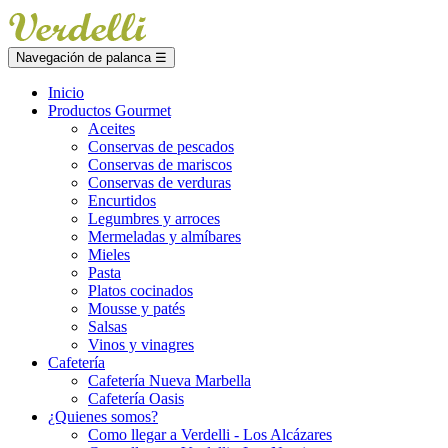
Navegación de palanca
☰
Inicio
Productos Gourmet
Aceites
Conservas de pescados
Conservas de mariscos
Conservas de verduras
Encurtidos
Legumbres y arroces
Mermeladas y almíbares
Mieles
Pasta
Platos cocinados
Mousse y patés
Salsas
Vinos y vinagres
Cafetería
Cafetería Nueva Marbella
Cafetería Oasis
¿Quienes somos?
Como llegar a Verdelli - Los Alcázares