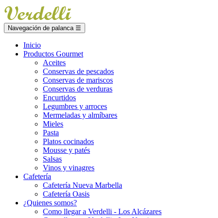
Navegación de palanca
☰
Inicio
Productos Gourmet
Aceites
Conservas de pescados
Conservas de mariscos
Conservas de verduras
Encurtidos
Legumbres y arroces
Mermeladas y almíbares
Mieles
Pasta
Platos cocinados
Mousse y patés
Salsas
Vinos y vinagres
Cafetería
Cafetería Nueva Marbella
Cafetería Oasis
¿Quienes somos?
Como llegar a Verdelli - Los Alcázares