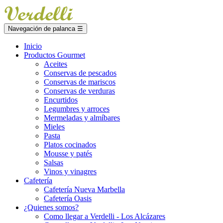
Navegación de palanca
☰
Inicio
Productos Gourmet
Aceites
Conservas de pescados
Conservas de mariscos
Conservas de verduras
Encurtidos
Legumbres y arroces
Mermeladas y almíbares
Mieles
Pasta
Platos cocinados
Mousse y patés
Salsas
Vinos y vinagres
Cafetería
Cafetería Nueva Marbella
Cafetería Oasis
¿Quienes somos?
Como llegar a Verdelli - Los Alcázares