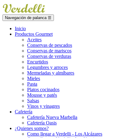
Navegación de palanca
☰
Inicio
Productos Gourmet
Aceites
Conservas de pescados
Conservas de mariscos
Conservas de verduras
Encurtidos
Legumbres y arroces
Mermeladas y almíbares
Mieles
Pasta
Platos cocinados
Mousse y patés
Salsas
Vinos y vinagres
Cafetería
Cafetería Nueva Marbella
Cafetería Oasis
¿Quienes somos?
Como llegar a Verdelli - Los Alcázares