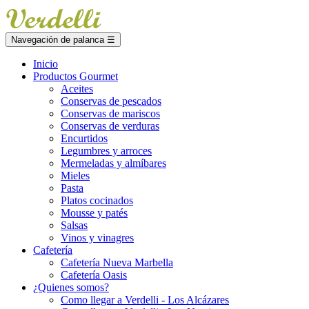
Navegación de palanca
☰
Inicio
Productos Gourmet
Aceites
Conservas de pescados
Conservas de mariscos
Conservas de verduras
Encurtidos
Legumbres y arroces
Mermeladas y almíbares
Mieles
Pasta
Platos cocinados
Mousse y patés
Salsas
Vinos y vinagres
Cafetería
Cafetería Nueva Marbella
Cafetería Oasis
¿Quienes somos?
Como llegar a Verdelli - Los Alcázares