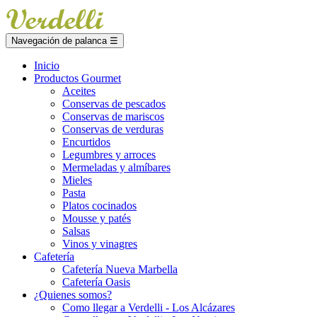
Navegación de palanca
☰
Inicio
Productos Gourmet
Aceites
Conservas de pescados
Conservas de mariscos
Conservas de verduras
Encurtidos
Legumbres y arroces
Mermeladas y almíbares
Mieles
Pasta
Platos cocinados
Mousse y patés
Salsas
Vinos y vinagres
Cafetería
Cafetería Nueva Marbella
Cafetería Oasis
¿Quienes somos?
Como llegar a Verdelli - Los Alcázares