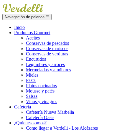
Navegación de palanca
☰
Inicio
Productos Gourmet
Aceites
Conservas de pescados
Conservas de mariscos
Conservas de verduras
Encurtidos
Legumbres y arroces
Mermeladas y almíbares
Mieles
Pasta
Platos cocinados
Mousse y patés
Salsas
Vinos y vinagres
Cafetería
Cafetería Nueva Marbella
Cafetería Oasis
¿Quienes somos?
Como llegar a Verdelli - Los Alcázares