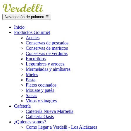
Navegación de palanca
☰
Inicio
Productos Gourmet
Aceites
Conservas de pescados
Conservas de mariscos
Conservas de verduras
Encurtidos
Legumbres y arroces
Mermeladas y almíbares
Mieles
Pasta
Platos cocinados
Mousse y patés
Salsas
Vinos y vinagres
Cafetería
Cafetería Nueva Marbella
Cafetería Oasis
¿Quienes somos?
Como llegar a Verdelli - Los Alcázares