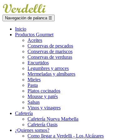
Navegación de palanca
☰
Inicio
Productos Gourmet
Aceites
Conservas de pescados
Conservas de mariscos
Conservas de verduras
Encurtidos
Legumbres y arroces
Mermeladas y almíbares
Mieles
Pasta
Platos cocinados
Mousse y patés
Salsas
Vinos y vinagres
Cafetería
Cafetería Nueva Marbella
Cafetería Oasis
¿Quienes somos?
Como llegar a Verdelli - Los Alcázares