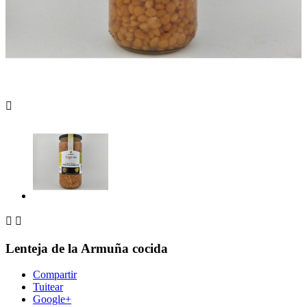



Lenteja de la Armuña cocida
Compartir
Tuitear
Google+