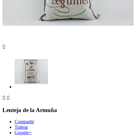



Lenteja de la Armuña
Compartir
Tuitear
Google+