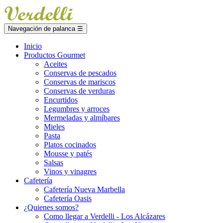
Navegación de palanca
☰
Inicio
Productos Gourmet
Aceites
Conservas de pescados
Conservas de mariscos
Conservas de verduras
Encurtidos
Legumbres y arroces
Mermeladas y almíbares
Mieles
Pasta
Platos cocinados
Mousse y patés
Salsas
Vinos y vinagres
Cafetería
Cafetería Nueva Marbella
Cafetería Oasis
¿Quienes somos?
Como llegar a Verdelli - Los Alcázares