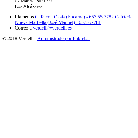
C/ Mar del sur nº 9
Los Alcázares
Llámenos
Cafetería Oasis (Encarna) - 657 55 7782
Cafetería
Nueva Marbella (José Manuel) - 657557781
Correo a
verdelli@verdelli.es
© 2018 Verdelli -
Administrado por Publi321