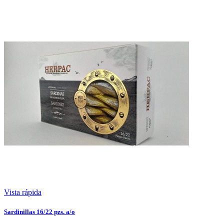
Vista rápida
Sardinillas 16/22 pzs. a/o