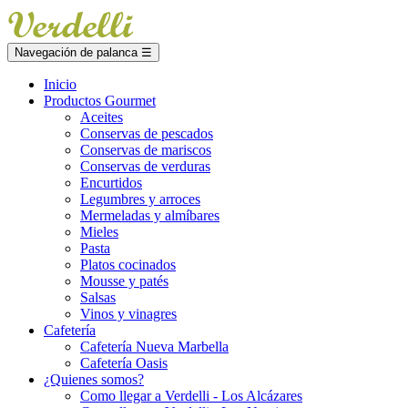
Navegación de palanca
☰
Inicio
Productos Gourmet
Aceites
Conservas de pescados
Conservas de mariscos
Conservas de verduras
Encurtidos
Legumbres y arroces
Mermeladas y almíbares
Mieles
Pasta
Platos cocinados
Mousse y patés
Salsas
Vinos y vinagres
Cafetería
Cafetería Nueva Marbella
Cafetería Oasis
¿Quienes somos?
Como llegar a Verdelli - Los Alcázares