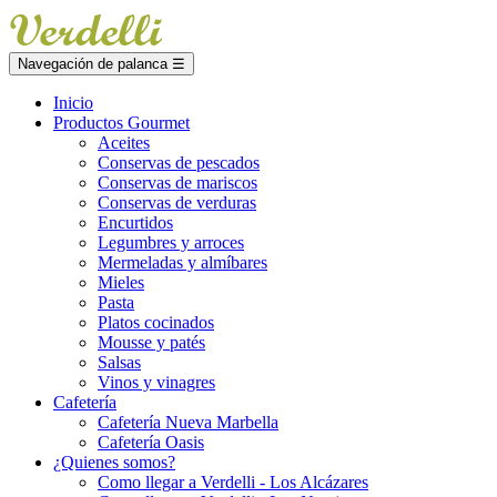
Navegación de palanca
☰
Inicio
Productos Gourmet
Aceites
Conservas de pescados
Conservas de mariscos
Conservas de verduras
Encurtidos
Legumbres y arroces
Mermeladas y almíbares
Mieles
Pasta
Platos cocinados
Mousse y patés
Salsas
Vinos y vinagres
Cafetería
Cafetería Nueva Marbella
Cafetería Oasis
¿Quienes somos?
Como llegar a Verdelli - Los Alcázares