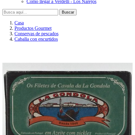
Como llegar a Verdelli - Los Narejos
Buscar
Casa
Productos Gourmet
Conservas de pescados
Caballa con encurtidos