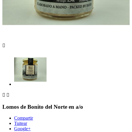



Lomos de Bonito del Norte en a/o
Compartir
Tuitear
Google+