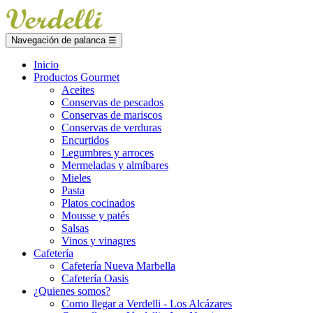
Navegación de palanca
☰
Inicio
Productos Gourmet
Aceites
Conservas de pescados
Conservas de mariscos
Conservas de verduras
Encurtidos
Legumbres y arroces
Mermeladas y almíbares
Mieles
Pasta
Platos cocinados
Mousse y patés
Salsas
Vinos y vinagres
Cafetería
Cafetería Nueva Marbella
Cafetería Oasis
¿Quienes somos?
Como llegar a Verdelli - Los Alcázares