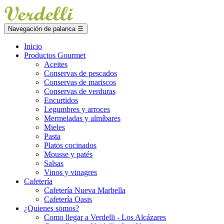
Navegación de palanca
☰
Inicio
Productos Gourmet
Aceites
Conservas de pescados
Conservas de mariscos
Conservas de verduras
Encurtidos
Legumbres y arroces
Mermeladas y almíbares
Mieles
Pasta
Platos cocinados
Mousse y patés
Salsas
Vinos y vinagres
Cafetería
Cafetería Nueva Marbella
Cafetería Oasis
¿Quienes somos?
Como llegar a Verdelli - Los Alcázares