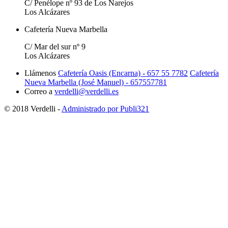
C/ Penélope nº 93 de Los Narejos
Los Alcázares
Cafetería Nueva Marbella
C/ Mar del sur nº 9
Los Alcázares
Llámenos
Cafetería Oasis (Encarna) - 657 55 7782
Cafetería
Nueva Marbella (José Manuel) - 657557781
Correo a
verdelli@verdelli.es
© 2018 Verdelli -
Administrado por Publi321