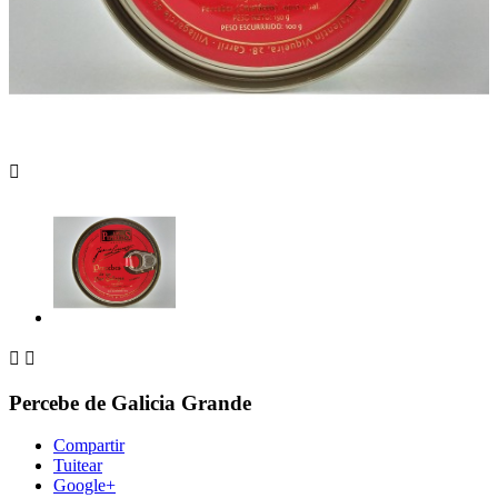



Percebe de Galicia Grande
Compartir
Tuitear
Google+