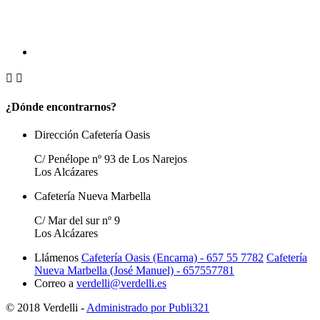


¿Dónde encontrarnos?
Dirección Cafetería Oasis
C/ Penélope nº 93 de Los Narejos
Los Alcázares
Cafetería Nueva Marbella
C/ Mar del sur nº 9
Los Alcázares
Llámenos
Cafetería Oasis (Encarna) - 657 55 7782
Cafetería
Nueva Marbella (José Manuel) - 657557781
Correo a
verdelli@verdelli.es
© 2018 Verdelli -
Administrado por Publi321