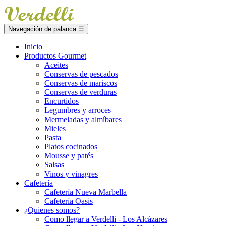
Navegación de palanca
☰
Inicio
Productos Gourmet
Aceites
Conservas de pescados
Conservas de mariscos
Conservas de verduras
Encurtidos
Legumbres y arroces
Mermeladas y almíbares
Mieles
Pasta
Platos cocinados
Mousse y patés
Salsas
Vinos y vinagres
Cafetería
Cafetería Nueva Marbella
Cafetería Oasis
¿Quienes somos?
Como llegar a Verdelli - Los Alcázares