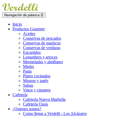
Navegación de palanca
☰
Inicio
Productos Gourmet
Aceites
Conservas de pescados
Conservas de mariscos
Conservas de verduras
Encurtidos
Legumbres y arroces
Mermeladas y almíbares
Mieles
Pasta
Platos cocinados
Mousse y patés
Salsas
Vinos y vinagres
Cafetería
Cafetería Nueva Marbella
Cafetería Oasis
¿Quienes somos?
Como llegar a Verdelli - Los Alcázares