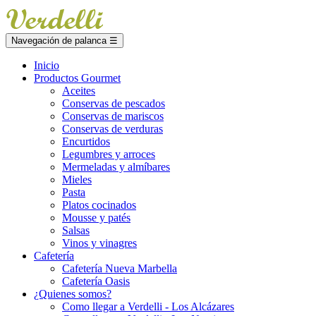
Navegación de palanca
☰
Inicio
Productos Gourmet
Aceites
Conservas de pescados
Conservas de mariscos
Conservas de verduras
Encurtidos
Legumbres y arroces
Mermeladas y almíbares
Mieles
Pasta
Platos cocinados
Mousse y patés
Salsas
Vinos y vinagres
Cafetería
Cafetería Nueva Marbella
Cafetería Oasis
¿Quienes somos?
Como llegar a Verdelli - Los Alcázares