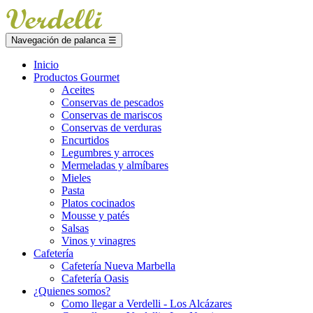
Navegación de palanca
☰
Inicio
Productos Gourmet
Aceites
Conservas de pescados
Conservas de mariscos
Conservas de verduras
Encurtidos
Legumbres y arroces
Mermeladas y almíbares
Mieles
Pasta
Platos cocinados
Mousse y patés
Salsas
Vinos y vinagres
Cafetería
Cafetería Nueva Marbella
Cafetería Oasis
¿Quienes somos?
Como llegar a Verdelli - Los Alcázares