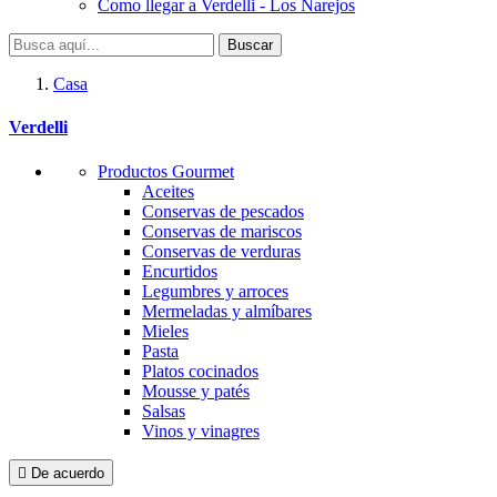
Como llegar a Verdelli - Los Narejos
Buscar
Casa
Verdelli
Productos Gourmet
Aceites
Conservas de pescados
Conservas de mariscos
Conservas de verduras
Encurtidos
Legumbres y arroces
Mermeladas y almíbares
Mieles
Pasta
Platos cocinados
Mousse y patés
Salsas
Vinos y vinagres

De acuerdo