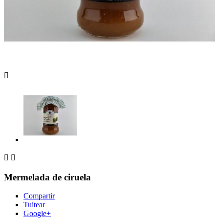



Mermelada de ciruela
Compartir
Tuitear
Google+