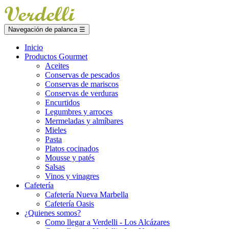
Navegación de palanca
☰
Inicio
Productos Gourmet
Aceites
Conservas de pescados
Conservas de mariscos
Conservas de verduras
Encurtidos
Legumbres y arroces
Mermeladas y almíbares
Mieles
Pasta
Platos cocinados
Mousse y patés
Salsas
Vinos y vinagres
Cafetería
Cafetería Nueva Marbella
Cafetería Oasis
¿Quienes somos?
Como llegar a Verdelli - Los Alcázares