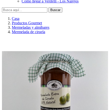
Como llegar a Verdelli - Los Narejos
Buscar
Casa
Productos Gourmet
Mermeladas y almíbares
Mermelada de ciruela