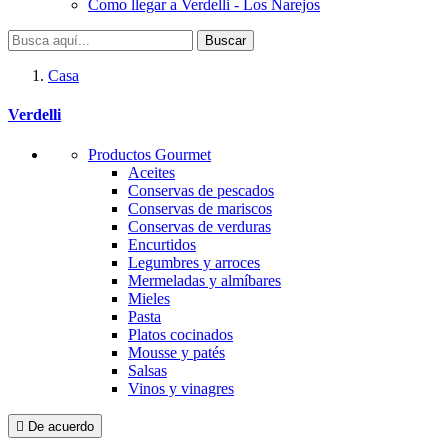
Como llegar a Verdelli - Los Narejos
Buscar
Casa
Verdelli
Productos Gourmet
Aceites
Conservas de pescados
Conservas de mariscos
Conservas de verduras
Encurtidos
Legumbres y arroces
Mermeladas y almíbares
Mieles
Pasta
Platos cocinados
Mousse y patés
Salsas
Vinos y vinagres

De acuerdo