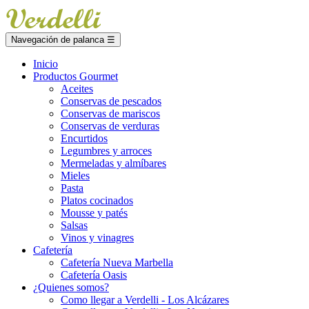
Navegación de palanca
☰
Inicio
Productos Gourmet
Aceites
Conservas de pescados
Conservas de mariscos
Conservas de verduras
Encurtidos
Legumbres y arroces
Mermeladas y almíbares
Mieles
Pasta
Platos cocinados
Mousse y patés
Salsas
Vinos y vinagres
Cafetería
Cafetería Nueva Marbella
Cafetería Oasis
¿Quienes somos?
Como llegar a Verdelli - Los Alcázares